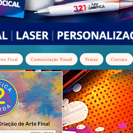
rte Final
Comunicação Visual
Festas
Contato